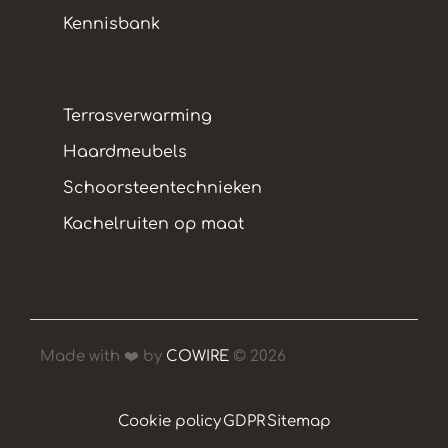
Kennisbank
Terrasverwarming
Haardmeubels
Schoorsteentechnieken
Kachelruiten op maat
Made with ❤️ by
COWIRE
© 2026
Cookie policy
GDPR
Sitemap