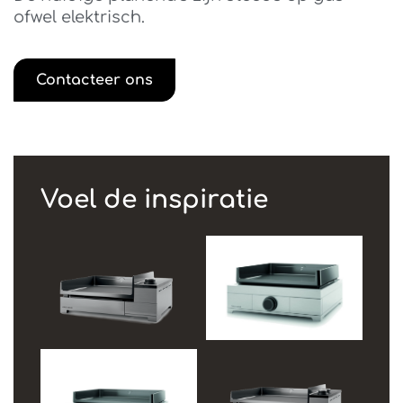
ofwel elektrisch.
Contacteer ons
Voel de inspiratie