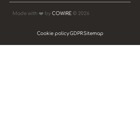
Made with ❤️ by
COWIRE
© 2026
Cookie policy
GDPR
Sitemap