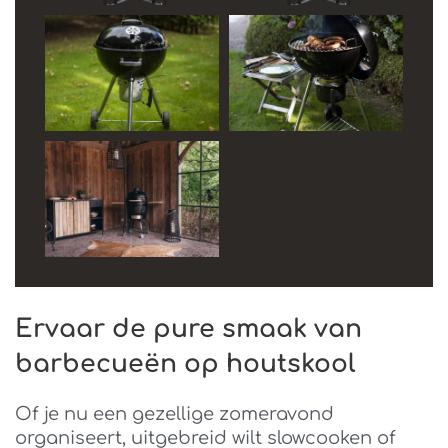
Ervaar de pure smaak van
barbecueën op houtskool
Of je nu een gezellige zomeravond
organiseert, uitgebreid wilt slowcooken of