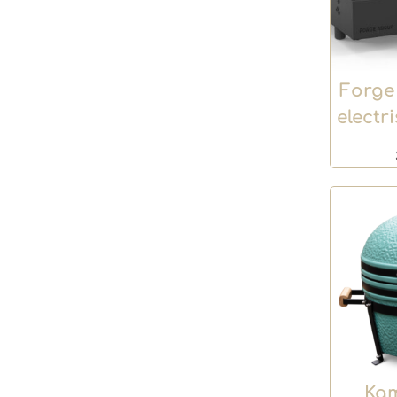
Forge
electr
Kam