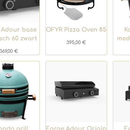
 Adour base
OFYR Pizza Oven 85
K
isch 60 zwart
med
395,00
€
369,00
€
ado grill
Forge Adour Origin
F