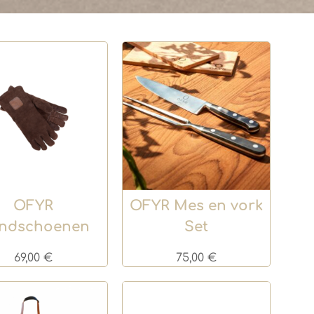
OFYR
OFYR Mes en vork
ndschoenen
Set
69,00
€
75,00
€