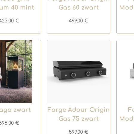
um 40 mint
Gas 60 zwart
Mode
425,00
€
499,00
€
aga zwart
Forge Adour Origin
F
Gas 75 zwart
Mode
595,00
€
599,00
€