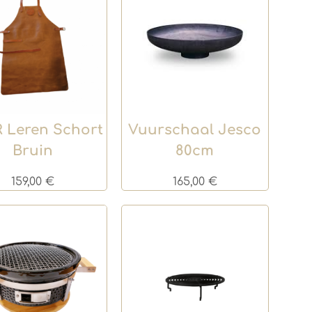
 Leren Schort
Vuurschaal Jesco
Bruin
80cm
159,00
€
165,00
€