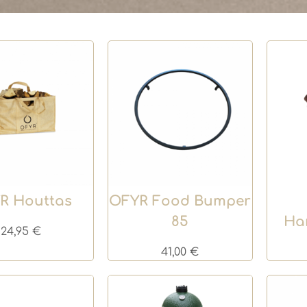
R Houttas
OFYR Food Bumper
85
Ha
24,95
€
41,00
€