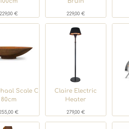
100cm
Bruin
229,00
€
229,00
€
haal Scale C
Claire Electric
80cm
Heater
255,00
€
279,00
€