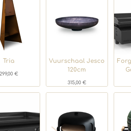
Tria
Vuurschaal Jesco
Forg
120cm
G
299,00
€
315,00
€