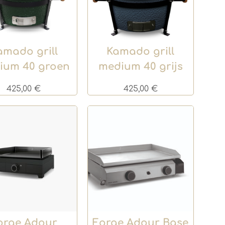
amado grill
Kamado grill
ium 40 groen
medium 40 grijs
425,00
€
425,00
€
orge Adour
Forge Adour Base