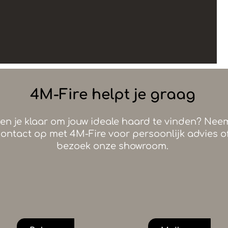
4M-Fire helpt je graag
en je klaar om jouw ideale haard te vinden? Nee
ontact op met 4M-Fire voor persoonlijk advies o
bezoek onze showroom.