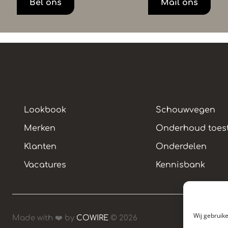
Bel ons
Mail ons
Lookbook
Schouwvegen
Merken
Onderhoud toest
Klanten
Onderdelen
Vacatures
Kennisbank
Wij gebruik
Made with ❤️ by
COWIRE
© 2026