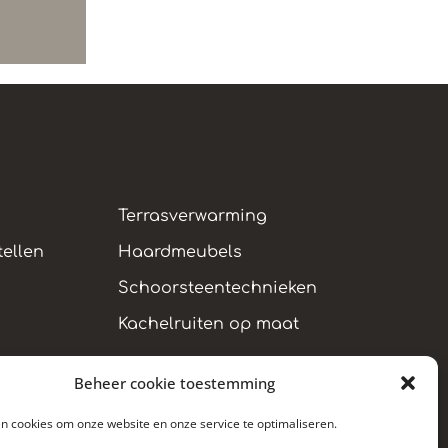
Terrasverwarming
ellen
Haardmeubels
Schoorsteentechnieken
Kachelruiten op maat
Beheer cookie toestemming
en cookies om onze website en onze service te optimaliseren.
Cookie policy
GDPR
Sitemap