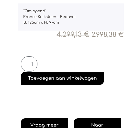
“Omlopend”
Franse Kalksteen – Beauval
B: 125cm x H: 97cm
4.299,13
€
2.998,38
€
Toevoegen aan winkelwagen
Vraag meer
Naar