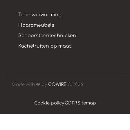
Terrasverwarming
Haardmeubels
Schoorsteentechnieken
Kachelruiten op maat
Made with ❤️ by
COWIRE
© 2026
Cookie policy
GDPR
Sitemap