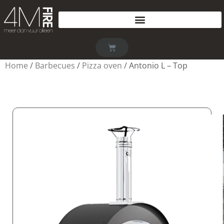
Home
/
Barbecues
/
Pizza oven
/ Antonio L – Top