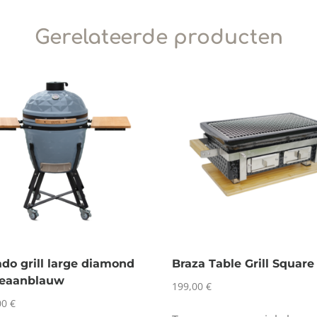
Gerelateerde producten
o grill large diamond
Braza Table Grill Square
ceaanblauw
199,00
€
00
€