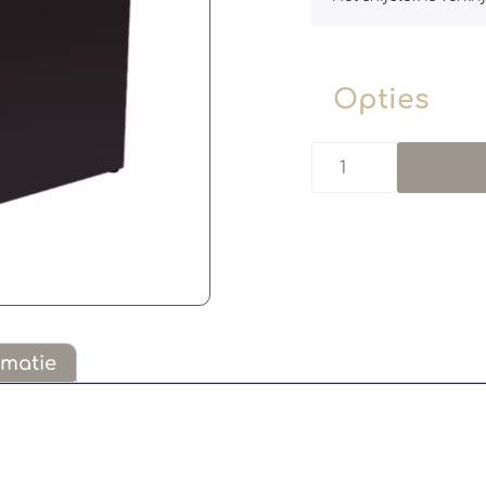
Opties
rmatie