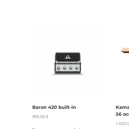
Baron 420 built-in
Kamad
56 o
999,00
€
1.025,