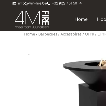
info@4m-fire.be
+32 (0)2 751 50 14
Home
Haa
Home
/
Barbecues
/
Accessoires
/
OFYR
/ OFYR