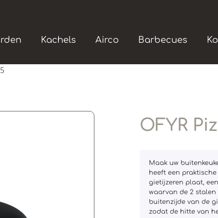
rden
Kachels
Airco
Barbecues
Ko
85
OFYR Piz
Maak uw buitenkeuke
heeft een praktische
gietijzeren plaat, e
waarvan de 2 stalen
buitenzijde van de g
zodat de hitte van h