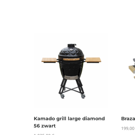
Kamado grill large diamond
Braza
56 zwart
199,0