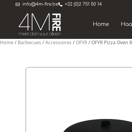
info@4m-fire.be
+32 (0)2 751 50 14
Home
Haa
Home
/
Barbecues
/
Accessoires
/
OFYR
/ OFYR Pizza Oven 