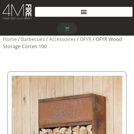
Home
/
Barbecues
/
Accessoires
/
OFYR
/ OFYR Wood
Storage Corten 100